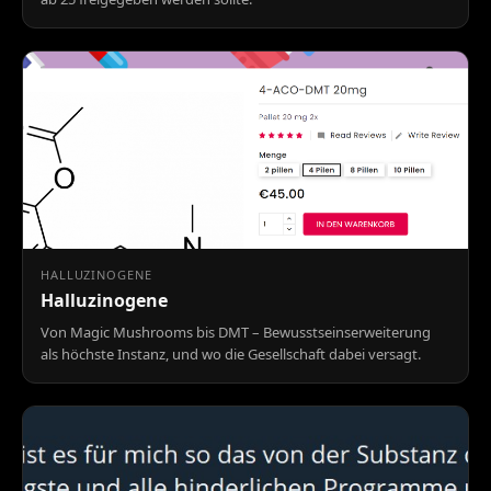
HALLUZINOGENE
Halluzinogene
Von Magic Mushrooms bis DMT – Bewusstseinserweiterung
als höchste Instanz, und wo die Gesellschaft dabei versagt.