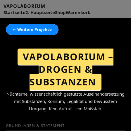
VAPOLABORIUM
Startseite
2. Hauptseite
Shop
Warenkorb
← Weitere Projekte
VAPOLABORIUM –
DROGEN &
SUBSTANZEN
Nüchterne, wissenschaftlich gestützte Auseinandersetzung
mit Substanzen, Konsum, Legalität und bewusstem
Umgang. Kein Aufruf – ein Maßstab.
GRUNDLAGEN & STATEMENT